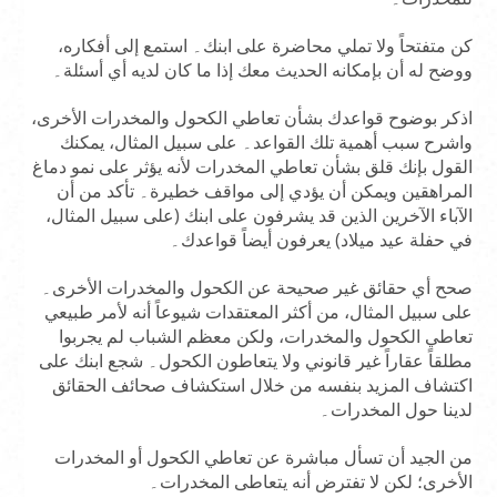
كن متفتحاً ولا تملي محاضرة على ابنك۔ استمع إلى أفكاره،
ووضح له أن بإمكانه الحديث معك إذا ما كان لديه أي أسئلة۔
اذكر بوضوح قواعدك بشأن تعاطي الكحول والمخدرات الأخرى،
واشرح سبب أهمية تلك القواعد۔ على سبيل المثال، يمكنك
القول بإنك قلق بشأن تعاطي المخدرات لأنه يؤثر على نمو دماغ
المراهقين ويمكن أن يؤدي إلى مواقف خطيرة۔ تأكد من أن
الآباء الآخرين الذين قد يشرفون على ابنك (على سبيل المثال،
في حفلة عيد ميلاد) يعرفون أيضاً قواعدك۔
صحح أي حقائق غير صحيحة عن الكحول والمخدرات الأخرى۔
على سبيل المثال، من أكثر المعتقدات شيوعاً أنه لأمر طبيعي
تعاطي الكحول والمخدرات، ولكن معظم الشباب لم يجربوا
مطلقاً عقاراً غير قانوني ولا يتعاطون الكحول۔ شجع ابنك على
اكتشاف المزيد بنفسه من خلال استكشاف صحائف الحقائق
لدينا حول المخدرات۔
من الجيد أن تسأل مباشرة عن تعاطي الكحول أو المخدرات
الأخرى؛ لكن لا تفترض أنه يتعاطى المخدرات۔